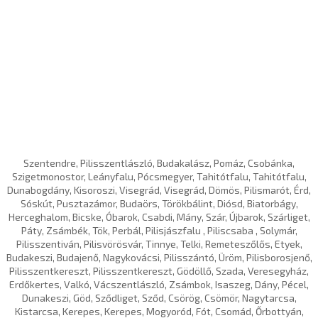
Szentendre, Pilisszentlászló, Budakalász, Pomáz, Csobánka,
Szigetmonostor, Leányfalu, Pócsmegyer, Tahitótfalu, Tahitótfalu,
Dunabogdány, Kisoroszi, Visegrád, Visegrád, Dömös, Pilismarót, Érd,
Sóskút, Pusztazámor, Budaörs, Törökbálint, Diósd, Biatorbágy,
Herceghalom, Bicske, Óbarok, Csabdi, Mány, Szár, Újbarok, Szárliget,
Páty, Zsámbék, Tök, Perbál, Pilisjászfalu , Piliscsaba , Solymár,
Pilisszentiván, Pilisvörösvár, Tinnye, Telki, Remeteszőlős, Etyek,
Budakeszi, Budajenő, Nagykovácsi, Pilisszántó, Üröm, Pilisborosjenő,
Pilisszentkereszt, Pilisszentkereszt, Gödöllő, Szada, Veresegyház,
Erdőkertes, Valkó, Vácszentlászló, Zsámbok, Isaszeg, Dány, Pécel,
Dunakeszi, Göd, Sződliget, Sződ, Csörög, Csömör, Nagytarcsa,
Kistarcsa, Kerepes, Kerepes, Mogyoród, Fót, Csomád, Őrbottyán,