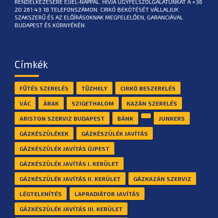
RENDELKEZÉSÉRE ÉJJEL-NAPPAL. HÍVJA ÜGYFÉLSZOLGÁLATUNKAT A +36
20 261 43 18 TELEFONSZÁMON. CIRKÓ BEKÖTÉSÉT VÁLLALJUK
SZAKSZERŰ ÉS AZ ELŐÍRÁSOKNAK MEGFELELŐEN, GARANCIÁVAL
BUDAPEST ÉS KÖRNYÉKÉN.
Címkék
FŰTÉS SZERELÉS
TŰZHELY
CIRKÓ BESZERELÉS
VÁC
ÁRAK
SZIGETHALOM
KAZÁN SZERELÉS
ARISTON SZERVIZ BUDAPEST
BÁNK
JUNKERS
GÁZKÉSZÜLÉKEK
GÁZKÉSZÜLÉK JAVÍTÁS
GÁZKÉSZÜLÉK JAVÍTÁS ÚJPEST
GÁZKÉSZÜLÉK JAVÍTÁS I. KERÜLET
GÁZKÉSZÜLÉK JAVÍTÁS II. KERÜLET
GÁZKAZÁN SZERVIZ
LÉGTELENÍTÉS
LAPRADIÁTOR JAVÍTÁS
GÁZKÉSZÜLÉK JAVÍTÁS III. KERÜLET