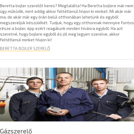
Beretta bojler szerelőt keres? Megtalálta! Ha Beretta bojlere már nem
úgy működik, mint eddig akkor feltétlenül hívjon ki minket. Mi akár már
ma, de akár már egy órán belül otthonában lehetünk és egyből
megszereljük készülékét. Tudjuk, hogy egy otthonnak mennyire fontos
része a bojler, épp ezért reagálunk minden hívásra egyből. Ha azt
szeretné, hogy bojlere egyből és jól meg legyen szerelve, akkor
feltétlenül minket hívjon ki!
BERETTA BOJLER SZERELŐ
Gázszerelő