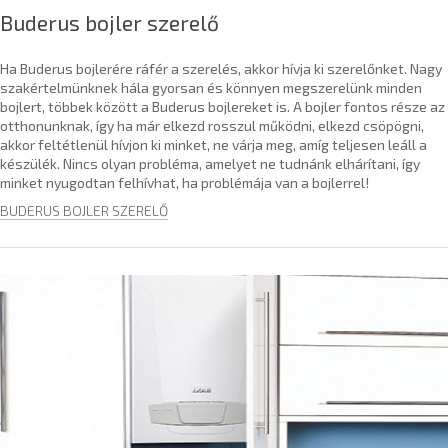
Buderus bojler szerelő
Ha Buderus bojlerére ráfér a szerelés, akkor hívja ki szerelőnket. Nagy
szakértelmünknek hála gyorsan és könnyen megszerelünk minden
bojlert, többek között a Buderus bojlereket is. A bojler fontos része az
otthonunknak, így ha már elkezd rosszul működni, elkezd csöpögni,
akkor feltétlenül hívjon ki minket, ne várja meg, amíg teljesen leáll a
készülék. Nincs olyan probléma, amelyet ne tudnánk elhárítani, így
minket nyugodtan felhívhat, ha problémája van a bojlerrel!
BUDERUS BOJLER SZERELŐ