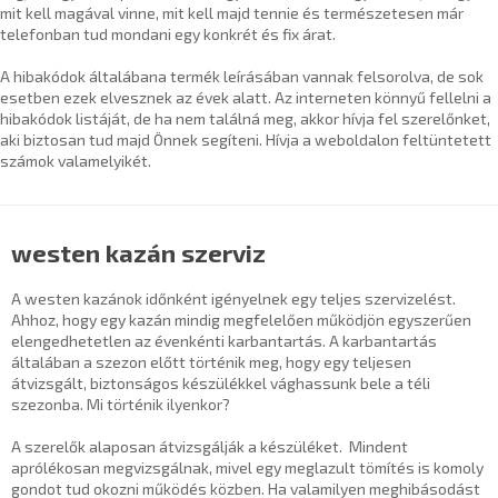
mit kell magával vinne, mit kell majd tennie és természetesen már
telefonban tud mondani egy konkrét és fix árat.
A hibakódok általábana termék leírásában vannak felsorolva, de sok
esetben ezek elvesznek az évek alatt. Az interneten könnyű fellelni a
hibakódok listáját, de ha nem találná meg, akkor hívja fel szerelőnket,
aki biztosan tud majd Önnek segíteni. Hívja a weboldalon feltüntetett
számok valamelyikét.
westen kazán szerviz
A westen kazánok időnként igényelnek egy teljes szervizelést.
Ahhoz, hogy egy kazán mindig megfelelően működjön egyszerűen
elengedhetetlen az évenkénti karbantartás. A karbantartás
általában a szezon előtt történik meg, hogy egy teljesen
átvizsgált, biztonságos készülékkel vághassunk bele a téli
szezonba. Mi történik ilyenkor?
A szerelők alaposan átvizsgálják a készüléket. Mindent
aprólékosan megvizsgálnak, mivel egy meglazult tömítés is komoly
gondot tud okozni működés közben. Ha valamilyen meghibásodást