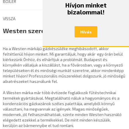
BOJLER
Hívjon minket
bizalommal!
VISSZA
Westen szerelő
Hívás
Ha a Westen márkájú gázkészüléke meghibásodott, akkor
feltétlenül hívjon minket. Mi garantáljuk, hogy akár egy órán belül
kiérkezünk Önhöz, és elhárítjuk a problémát. Budapest és
környékén vállaljuk a kiszállást, ha a fővárosban, vagy a környező
településeken él és minőségi munkát szeretne, akkor mindenképp
minket hívjon! Professzionális műszerekkel dolgozunk, jó minőségű
alkatrészeket használunk fel.
A Westen márka már több évtizede foglalkozik fűtéstechnikai
termékek gyártásával. Megtalálható náluk a hagyományos és a
kondenzációs gázkazánok széles palettája, amelyből könnyű
választani, ha megvannak az igények. Magas minőségűek,
modernek, jól felhasználhatóak, szinte minden Westen használó
elégedett ezekkel a termékekkel. De mint minden készülék,
kerüljön az bármennyibe el tud romlani.