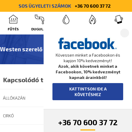
SOS ÜGYELETI SZÁMOK
+36 70 600 37 72
FŰTÉS
DUGULÁS
VÍZ
GÁZ
HÍVÁS
Westen szerelő
Kövessen minket a Facebookon és
kapjon 10% kedvezményt!
Azok, akik követnek minket a
Facebookon, 10% kedvezményt
kapnak árainkból!
Kapcsolódó témák
KATTINTSON IDE A
KÖVETÉSHEZ
ÁLLÓKAZÁN
CIRKÓ
+36 70 600 37 72