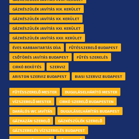
GÁZKÉSZÜLÉK JAVÍTÁS XIX. KERÜLET
GÁZKÉSZÜLÉK JAVÍTÁS XX. KERÜLET
GÁZKÉSZÜLÉK JAVÍTÁS XXI. KERÜLET
GÁZKÉSZÜLÉK JAVÍTÁS XXII. KERÜLET
ÉVES KARBANTARTÁS DÍJA
FŰTÉSSZERELŐ BUDAPEST
CSŐTÖRÉS JAVÍTÁS BUDAPEST
FŰTÉS SZERELÉS
CIRKÓ BEKÖTÉS
SZERVIZ
ARISTON SZERVIZ BUDAPEST
BIASI SZERVIZ BUDAPEST
FŰTÉSSZERELŐ MESTER
DUGULÁSELHÁRÍTÓ MESTER
VÍZSZERELŐ MESTER
CIRKÓ SZERELŐ BUDAPESTEN
DARÁLÓS WC JAVÍTÁS
DUGULÁSELHÁRÍTÁS BUDAPEST
GÁZKAZÁN SZERELŐ
GÁZKÉSZÜLÉK SZERELŐ
GÁZSZERELÉS VÍZSZERELÉS BUDAPEST