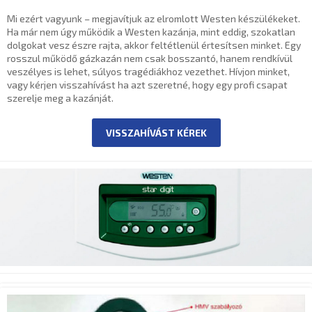
Mi ezért vagyunk – megjavítjuk az elromlott Westen készülékeket.
Ha már nem úgy működik a Westen kazánja, mint eddig, szokatlan
dolgokat vesz észre rajta, akkor feltétlenül értesítsen minket. Egy
rosszul működő gázkazán nem csak bosszantó, hanem rendkívül
veszélyes is lehet, súlyos tragédiákhoz vezethet. Hívjon minket,
vagy kérjen visszahívást ha azt szeretné, hogy egy profi csapat
szerelje meg a kazánját.
VISSZAHÍVÁST KÉREK