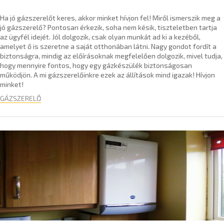
Ha jó gázszerelőt keres, akkor minket hívjon fel! Miről ismerszik meg a
jó gázszerelő? Pontosan érkezik, soha nem késik, tiszteletben tartja
az ügyfél idejét. Jól dolgozik, csak olyan munkát ad ki a kezéből,
amelyet ő is szeretne a saját otthonában látni. Nagy gondot fordít a
biztonságra, mindig az előírásoknak megfelelően dolgozik, mivel tudja,
hogy mennyire fontos, hogy egy gázkészülék biztonságosan
működjön. A mi gázszerelőinkre ezek az állítások mind igazak! Hívjon
minket!
GÁZSZERELŐ