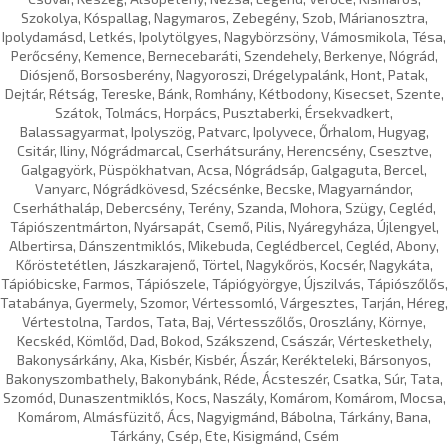
Szokolya, Kóspallag, Nagymaros, Zebegény, Szob, Márianosztra,
Ipolydamásd, Letkés, Ipolytölgyes, Nagybörzsöny, Vámosmikola, Tésa,
Perőcsény, Kemence, Bernecebaráti, Szendehely, Berkenye, Nógrád,
Diósjenő, Borsosberény, Nagyoroszi, Drégelypalánk, Hont, Patak,
Dejtár, Rétság, Tereske, Bánk, Romhány, Kétbodony, Kisecset, Szente,
Szátok, Tolmács, Horpács, Pusztaberki, Érsekvadkert,
Balassagyarmat, Ipolyszög, Patvarc, Ipolyvece, Őrhalom, Hugyag,
Csitár, Iliny, Nógrádmarcal, Cserhátsurány, Herencsény, Csesztve,
Galgagyörk, Püspökhatvan, Acsa, Nógrádsáp, Galgaguta, Bercel,
Vanyarc, Nógrádkövesd, Szécsénke, Becske, Magyarnándor,
Cserháthaláp, Debercsény, Terény, Szanda, Mohora, Szügy, Cegléd,
Tápiószentmárton, Nyársapát, Csemő, Pilis, Nyáregyháza, Újlengyel,
Albertirsa, Dánszentmiklós, Mikebuda, Ceglédbercel, Cegléd, Abony,
Kőröstetétlen, Jászkarajenő, Törtel, Nagykőrös, Kocsér, Nagykáta,
Tápióbicske, Farmos, Tápiószele, Tápiógyörgye, Újszilvás, Tápiószőlős,
Tatabánya, Gyermely, Szomor, Vértessomló, Várgesztes, Tarján, Héreg,
Vértestolna, Tardos, Tata, Baj, Vértesszőlős, Oroszlány, Környe,
Kecskéd, Kömlőd, Dad, Bokod, Szákszend, Császár, Vérteskethely,
Bakonysárkány, Aka, Kisbér, Kisbér, Ászár, Kerékteleki, Bársonyos,
Bakonyszombathely, Bakonybánk, Réde, Ácsteszér, Csatka, Súr, Tata,
Szomód, Dunaszentmiklós, Kocs, Naszály, Komárom, Komárom, Mocsa,
Komárom, Almásfüzitő, Ács, Nagyigmánd, Bábolna, Tárkány, Bana,
Tárkány, Csép, Ete, Kisigmánd, Csém