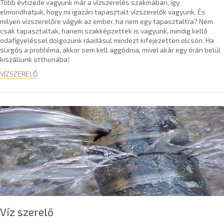
Több évtizede vagyunk már a vízszerelés szakmában, így
elmondhatjuk, hogy mi igazán tapasztalt vízszerelők vagyunk. És
milyen vízszerelőre vágyik az ember, ha nem egy tapasztaltra? Nem
csak tapasztaltak, hanem szakképzettek is vagyunk, mindig kellő
odafigyeléssel dolgozunk ráadásul mindezt kifejezetten olcsón. Ha
sürgős a probléma, akkor sem kell aggódnia, mivel akár egy órán belül
kiszállunk otthonába!
VÍZSZERELŐ
Víz szerelő