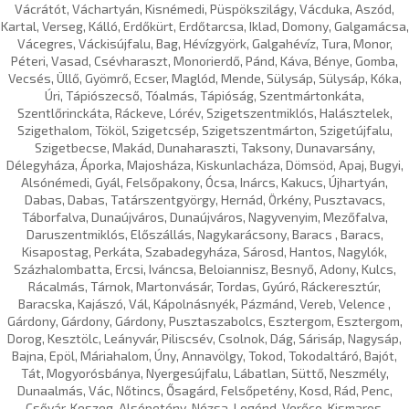
Vácrátót, Váchartyán, Kisnémedi, Püspökszilágy, Vácduka, Aszód,
Kartal, Verseg, Kálló, Erdőkürt, Erdőtarcsa, Iklad, Domony, Galgamácsa,
Vácegres, Váckisújfalu, Bag, Hévízgyörk, Galgahévíz, Tura, Monor,
Péteri, Vasad, Csévharaszt, Monorierdő, Pánd, Káva, Bénye, Gomba,
Vecsés, Üllő, Gyömrő, Ecser, Maglód, Mende, Sülysáp, Sülysáp, Kóka,
Úri, Tápiószecső, Tóalmás, Tápióság, Szentmártonkáta,
Szentlőrinckáta, Ráckeve, Lórév, Szigetszentmiklós, Halásztelek,
Szigethalom, Tököl, Szigetcsép, Szigetszentmárton, Szigetújfalu,
Szigetbecse, Makád, Dunaharaszti, Taksony, Dunavarsány,
Délegyháza, Áporka, Majosháza, Kiskunlacháza, Dömsöd, Apaj, Bugyi,
Alsónémedi, Gyál, Felsőpakony, Ócsa, Inárcs, Kakucs, Újhartyán,
Dabas, Dabas, Tatárszentgyörgy, Hernád, Örkény, Pusztavacs,
Táborfalva, Dunaújváros, Dunaújváros, Nagyvenyim, Mezőfalva,
Daruszentmiklós, Előszállás, Nagykarácsony, Baracs , Baracs,
Kisapostag, Perkáta, Szabadegyháza, Sárosd, Hantos, Nagylók,
Százhalombatta, Ercsi, Iváncsa, Beloiannisz, Besnyő, Adony, Kulcs,
Rácalmás, Tárnok, Martonvásár, Tordas, Gyúró, Ráckeresztúr,
Baracska, Kajászó, Vál, Kápolnásnyék, Pázmánd, Vereb, Velence ,
Gárdony, Gárdony, Gárdony, Pusztaszabolcs, Esztergom, Esztergom,
Dorog, Kesztölc, Leányvár, Piliscsév, Csolnok, Dág, Sárisáp, Nagysáp,
Bajna, Epöl, Máriahalom, Úny, Annavölgy, Tokod, Tokodaltáró, Bajót,
Tát, Mogyorósbánya, Nyergesújfalu, Lábatlan, Süttő, Neszmély,
Dunaalmás, Vác, Nőtincs, Ősagárd, Felsőpetény, Kosd, Rád, Penc,
Csővár, Keszeg, Alsópetény, Nézsa, Legénd, Verőce, Kismaros,